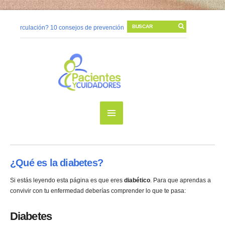
la circulación? 10 consejos de prevención
06/11/2014 |
Cambios posturales 
mo prevenir una úlcera por presión?
10/05/2014 |
La higiene de manos para
é sucede en nuestra piel cuando tenemos una herida?
08/05/2014 |
Vivir c
¿Qué es la diabetes?
Si estás leyendo esta página es que eres
diabético
. Para que aprendas a
convivir con tu enfermedad deberías comprender lo que te pasa:
Diabetes