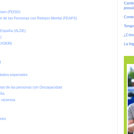
Cambio
presi
Down (FEISD)
Comer
r de las Personas con Retraso Mental (FEAPS)
Tengo 
n España (ALDE)
¿Cómo
)
 (ASEM)
La hig
d
idados especiales
idad de las personas con Discapacidad
aña
 ulcerosa
ores