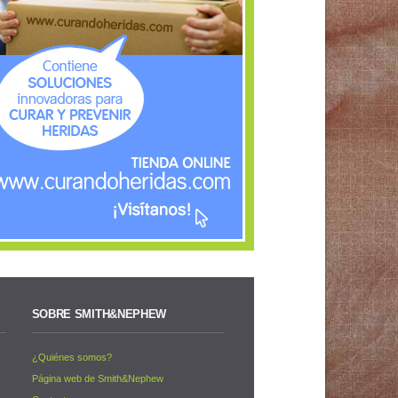
SOBRE SMITH&NEPHEW
¿Quiénes somos?
s
Página web de Smith&Nephew