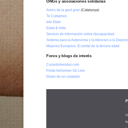
ONGs y asociaciones solidarias
Amics de la gent gran
(Catalunya)
Te Cuidamos
Info Elder
Edad & Vida
Servicio de información sobre discapacidad
Sistema para la Autonomia y la Atencion a la Depen
Mayores Europeos. El portal de la tercera edad
Foros y blogs de interés
Curandoheridas.com
Portal Alzheimer On Line
Diario de un cuidador
P
U
f