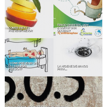
30/09/2014 •
306
TENGO DIABETES ¿VOY
COMER BIEN ES
A SUFRIR UNA
PREVENIR MEJOR
ÚLCERA?
11/05/2014 •
270229
¿CÓMO PREVENIR UNA
ÚLCERA POR
LA HIGIENE DE MANOS
PRESIÓN?
PARA...