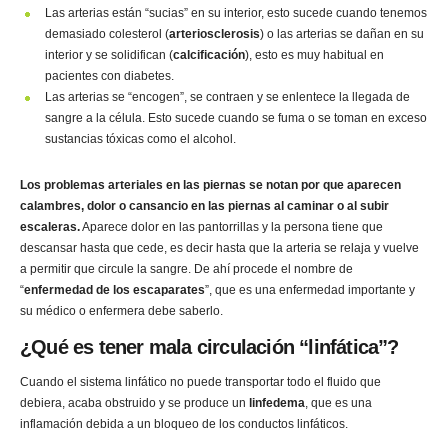
Las arterias están “sucias” en su interior, esto sucede cuando tenemos
demasiado colesterol (
arteriosclerosis
) o las arterias se dañan en su
interior y se solidifican (
calcificación
), esto es muy habitual en
pacientes con diabetes.
Las arterias se “encogen”, se contraen y se enlentece la llegada de
sangre a la célula. Esto sucede cuando se fuma o se toman en exceso
sustancias tóxicas como el alcohol.
Los problemas arteriales en las piernas se notan por que aparecen
calambres, dolor o cansancio en las piernas al caminar o al subir
escaleras.
Aparece dolor en las pantorrillas y la persona tiene que
descansar hasta que cede, es decir hasta que la arteria se relaja y vuelve
a permitir que circule la sangre. De ahí procede el nombre de
“
enfermedad de los escaparates
”, que es una enfermedad importante y
su médico o enfermera debe saberlo.
¿Qué es tener mala circulación “linfática”?
Cuando el sistema linfático no puede transportar todo el fluido que
debiera, acaba obstruido y se produce un
linfedema
, que es una
inflamación debida a un bloqueo de los conductos linfáticos.