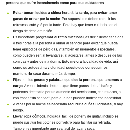
persona que sufre incontinencia como para sus cuidadores
.
Evitar tomar líquidos a última hora de la tarde, para evitar tener
ganas de orinar por la noche
. Por supuesto se deben reducir los
refrescos, café y té por la tarde. Pero hay que tener cuidado con el
riesgo de deshidratación.
Es importante
programar el ritmo miccional
, es decir, llevar cada dos
o tres horas a la persona a orinar al servicio para evitar que pueda
tener episodios de pérdidas, y también en momentos especiales,
como pueden ser: al levantarse, al acostarse, antes o después de las
comidas y antes de ir a dormir.
Esto mejora la calidad de vida, así
como su autoestima y dignidad, puesto que conseguimos
mantenerlo seco durante más tiempo
.
Fíjese en los
gestos y palabras que dice la persona que tenemos a
cargo
. A veces intenta decirnos que tiene ganas de ir al baño y
podemos detectarlo por un aumento del nerviosismo, con muecas, o
con frases “sin sentido”, pero que nos pueden indicar esa necesidad.
A veces por la noche es necesario
recurrir a cuñas u orinales
, si hay
riesgo.
Llevar
ropa cómoda
, holgada, fácil de poner y de quitar, incluso se
puede sustituir los botones por velcro para facilitar su retirada.
También es importante que sea fácil de lavar y secar.