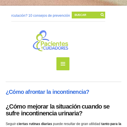
la circulación? 10 consejos de prevención
06/11/2014 |
Cambios posturales
mo prevenir una úlcera por presión?
10/05/2014 |
La higiene de manos para
é sucede en nuestra piel cuando tenemos una herida?
08/05/2014 |
Vivir 
¿Cómo afrontar la incontinencia?
¿Cómo mejorar la situación cuando se
sufre incontinencia urinaria?
Seguir
ciertas rutinas diarias
puede resultar de gran utilidad
tanto para la