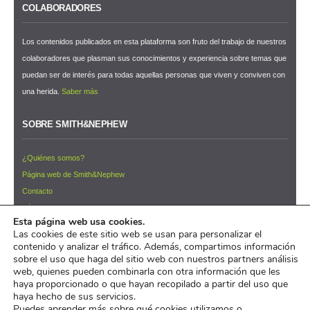
COLABORADORES
Los contenidos publicados en esta plataforma son fruto del trabajo de nuestros
colaboradores que plasman sus conocimientos y experiencia sobre temas que
puedan ser de interés para todas aquellas personas que viven y conviven con
una herida.
Saber más
SOBRE SMITH&NEPHEW
¿Quiénes somos?
Página web de Smith&Nephew
Contacto
Términos y condiciones de uso
Esta página web usa cookies.
NEWSLETTER ¡Suscríbete ahora!
Las cookies de este sitio web se usan para personalizar el
contenido y analizar el tráfico. Además, compartimos información
© 2026 Pacientes y Cuidadores™
sobre el uso que haga del sitio web con nuestros partners análisis
web, quienes pueden combinarla con otra información que les
pacientesycuidadores.com es un iniciativa de
Smith&Nephew
haya proporcionado o que hayan recopilado a partir del uso que
haya hecho de sus servicios.
Puedes aprender más sobre qué cookies utilizamos o