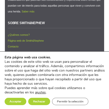
puedan ser de interés para todas aquellas personas que viven y conviven con
una herida.
Saber más
SOBRE SMITH&NEPHEW
¿Quiénes somos?
Página web de Smith&Nephew
Contacto
Términos y condiciones de uso
Esta página web usa cookies.
NEWSLETTER ¡Suscríbete ahora!
Las cookies de este sitio web se usan para personalizar el
contenido y analizar el tráfico. Además, compartimos información
© 2026 Pacientes y Cuidadores™
sobre el uso que haga del sitio web con nuestros partners análisis
web, quienes pueden combinarla con otra información que les
pacientesycuidadores.com es un iniciativa de
Smith&Nephew
haya proporcionado o que hayan recopilado a partir del uso que
haya hecho de sus servicios.
Puedes aprender más sobre qué cookies utilizamos o
desactivarlas en los
ajustes
.
Acceptar
Rechazar
Permitir la selección