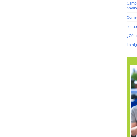
Cambio
presi
Comer
Tengo 
¿Cómo
La hig