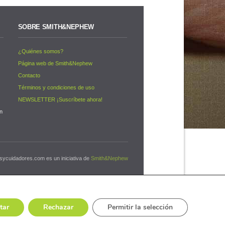
SOBRE SMITH&NEPHEW
¿Quiénes somos?
s
Página web de Smith&Nephew
Contacto
Términos y condiciones de uso
NEWSLETTER ¡Suscríbete ahora!
on
sycuidadores.com es un iniciativa de
Smith&Nephew
tar
Rechazar
Permitir la selección