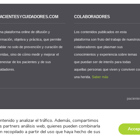
ACIENTESYCUIDADORES.COM
COLABORADORES
na plataforma online de difusión y
Los contenidos publicados en esta
ormación, objetiva y práctica, que permite
plataforma son fruto del trabajo de nuestro
ablar no solo de prevención y curación de
colaboradores que plasman sus
eridas, sino de cómo medir y mejorar el
conocimientos y experiencia sobre temas
ienestar de los pacientes y de sus
que puedan ser de interés para todas
uidadores.
aquellas personas que viven y conviven c
una herida.
Saber más
paciente
ontenido y analizar el tráfico. Además, compartimos
s partners análisis web, quienes pueden combinarla
Accep
n recopilado a partir del uso que haya hecho de sus