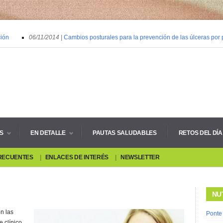
n
06/11/2014 |
Cambios posturales para la prevención de las úlceras por pr
S
EN DETALLE
PAUTAS SALUDABLES
RETOS DEL DÍA
RECUENTES
ENLACES DE INTERÉS
NEWSLETTER
NU
on las
Ponte
e clínico