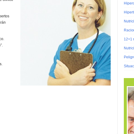
Hiper
Hiper
pertos
Nutric
arán
Racio
co.
12+1 
”.
Nutric
Peligr
s.
Situa