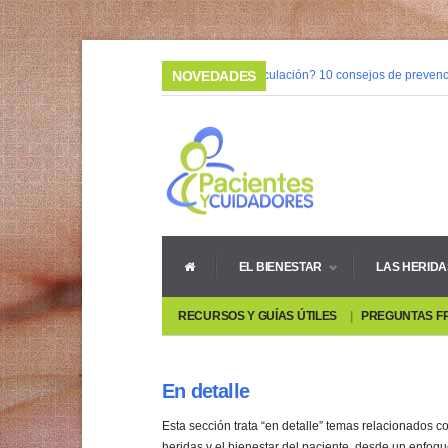
03/02/2015 |
NOVEDADES
¿Mala circulación? 10 consejos de prevenció
08/05/2014 |
Vivir con heridas crónicas
EL BIENESTAR
LAS HERIDA
RECURSOS Y GUÍAS ÚTILES
PREGUNTAS F
En detalle
Esta sección trata “en detalle” temas relacionados c
heridas y el bienestar del paciente, desde un enfoqu