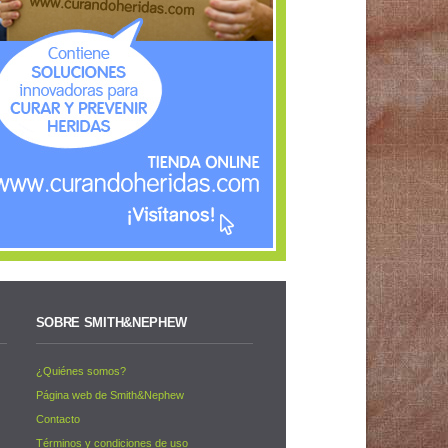
SOBRE SMITH&NEPHEW
¿Quiénes somos?
s
Página web de Smith&Nephew
Contacto
Términos y condiciones de uso