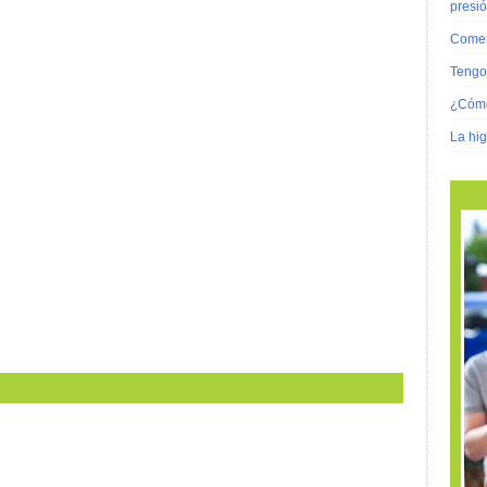
presi
Comer
Tengo 
¿Cómo
La hig