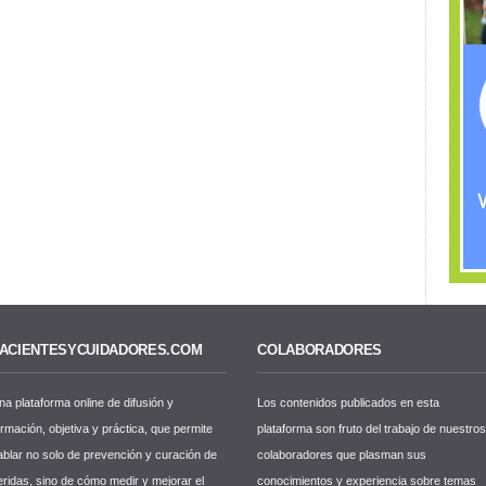
ACIENTESYCUIDADORES.COM
COLABORADORES
na plataforma online de difusión y
Los contenidos publicados en esta
ormación, objetiva y práctica, que permite
plataforma son fruto del trabajo de nuestro
ablar no solo de prevención y curación de
colaboradores que plasman sus
eridas, sino de cómo medir y mejorar el
conocimientos y experiencia sobre temas