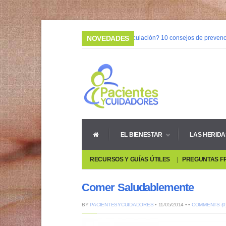
03/02/2015 |
NOVEDADES
¿Mala circulación? 10 consejos de prevenci
08/05/2014 |
Vivir con heridas crónicas
EL BIENESTAR
LAS HERIDA
RECURSOS Y GUÍAS ÚTILES
PREGUNTAS F
Comer Saludablemente
BY
PACIENTESYCUIDADORES
• 11/05/2014 • •
COMMENTS (0