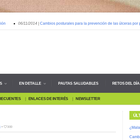
ón
06/11/2014 |
Cambios posturales para la prevención de las úlceras por pr
S
EN DETALLE
PAUTAS SALUDABLES
RETOS DEL DÍA
RECUENTES
ENLACES DE INTERÉS
NEWSLETTER
ÚL
)
•
300
¿Mala
Cambio