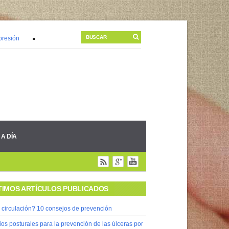
esión
30/09/2014 |
Comer bien es prevenir mejor
30/09/2014 |
Tengo 
 A DÍA
TIMOS ARTÍCULOS PUBLICADOS
 circulación? 10 consejos de prevención
s posturales para la prevención de las úlceras por