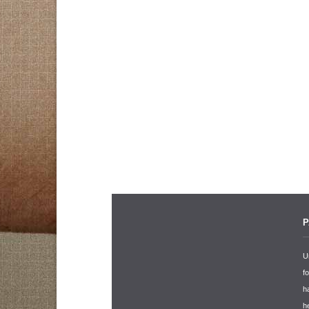
P
U
f
h
h