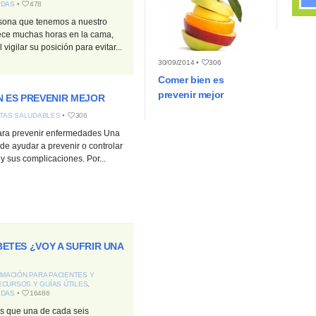
IDAS
•
478
sona que tenemos a nuestro
ce muchas horas en la cama,
vigilar su posición para evitar...
30/09/2014 •
306
Comer bien es
prevenir mejor
N ES PREVENIR MEJOR
TAS SALUDABLES
•
306
ra prevenir enfermedades Una
de ayudar a prevenir o controlar
 sus complicaciones. Por...
ETES ¿VOY A SUFRIR UNA
MACIÓN PARA PACIENTES Y
ECURSOS Y GUÍAS ÚTILES
,
IDAS
•
16486
s que una de cada seis