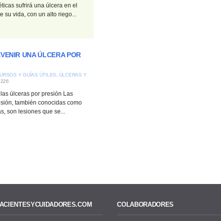
ticas sufrirá una úlcera en el
e su vida, con un alto riego...
VENIR UNA ÚLCERA POR
URSOS Y GUÍAS ÚTILES
,
ÚLCERAS Y
0226
las úlceras por presión Las
esión, también conocidas como
s, son lesiones que se...
ACIENTESYCUIDADORES.COM
COLABORADORES