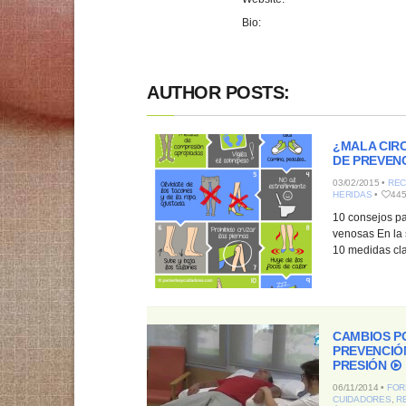
Bio:
AUTHOR POSTS:
¿MALA CIR
DE PREVEN
03/02/2015 •
REC
HERIDAS
•
44
10 consejos pa
venosas En la 
10 medidas cla
CAMBIOS P
PREVENCIÓ
PRESIÓN
06/11/2014 •
FOR
CUIDADORES
,
R