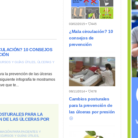
03/02/2015 •
445
¿Mala circulación? 10
consejos de
prevención
CULACIÓN? 10 CONSEJOS
CIÓN
URSOS Y GUÍAS ÚTILES
,
ÚLCERAS Y
5
ra la prevención de las úlceras
siguiente infografía te mostramos
ve que te...
06/11/2014 •
478
Cambios posturales
para la prevención de
las úlceras por presión
OSTURALES PARA LA
N DE LAS ÚLCERAS POR
MACIÓN PARA PACIENTES Y
ECURSOS Y GUÍAS ÚTILES
,