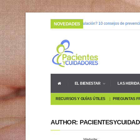
03/02/2015 |
NOVEDADES
¿Mala circulación? 10 consejos de prevención
08/05/2014 |
Vivir con heridas crónicas
EL BIENESTAR
LAS HERIDA
RECURSOS Y GUÍAS ÚTILES
PREGUNTAS F
AUTHOR: PACIENTESYCUIDA
Website: