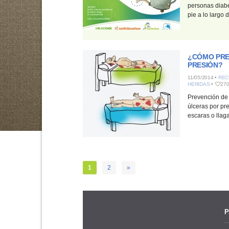
personas diabé
pie a lo largo d
¿CÓMO PRE
PRESIÓN?
11/05/2014 •
REC
HERIDAS
•
27
Prevención de 
úlceras por pr
escaras o llaga
1
2
»
P