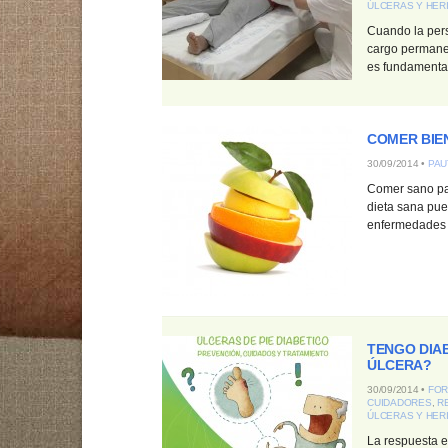
ÚLCERAS Y HER
Cuando la per
cargo permane
es fundamental 
COMER BIE
30/09/2014 •
PAU
Comer sano pa
dieta sana pue
enfermedades y
TENGO DIAB
ÚLCERA?
30/09/2014 •
FOR
CUIDADORES
,
R
ÚLCERAS Y HER
La respuesta e