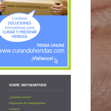
SOBRE SMITH&NEPHEW
¿Quiénes somos?
s
Página web de Smith&Nephew
Contacto