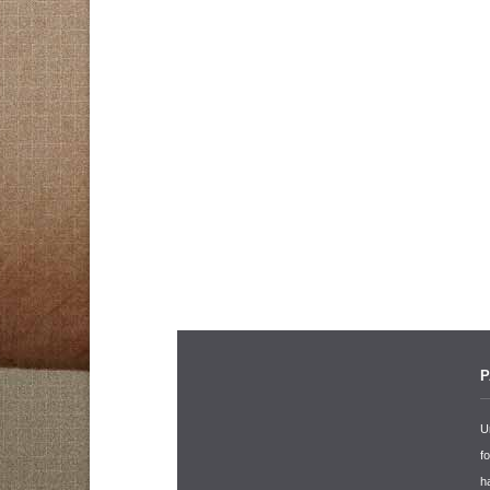
P
U
f
h