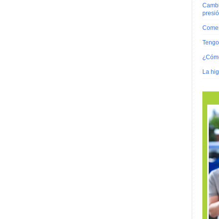
Cambio
presi
Comer
Tengo 
¿Cómo
La hig