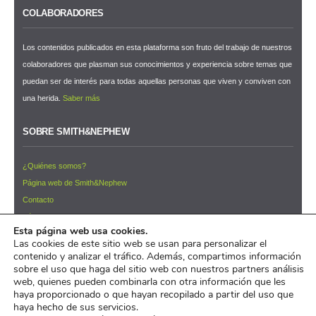
COLABORADORES
Los contenidos publicados en esta plataforma son fruto del trabajo de nuestros
colaboradores que plasman sus conocimientos y experiencia sobre temas que
puedan ser de interés para todas aquellas personas que viven y conviven con
una herida.
Saber más
SOBRE SMITH&NEPHEW
¿Quiénes somos?
Página web de Smith&Nephew
Contacto
Términos y condiciones de uso
Esta página web usa cookies.
NEWSLETTER ¡Suscríbete ahora!
Las cookies de este sitio web se usan para personalizar el
contenido y analizar el tráfico. Además, compartimos información
© 2026 Pacientes y Cuidadores™
sobre el uso que haga del sitio web con nuestros partners análisis
web, quienes pueden combinarla con otra información que les
pacientesycuidadores.com es un iniciativa de
Smith&Nephew
haya proporcionado o que hayan recopilado a partir del uso que
haya hecho de sus servicios.