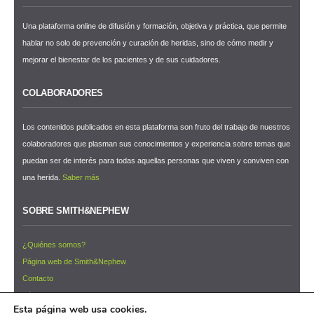
Una plataforma online de difusión y formación, objetiva y práctica, que permite
hablar no solo de prevención y curación de heridas, sino de cómo medir y
mejorar el bienestar de los pacientes y de sus cuidadores.
COLABORADORES
Los contenidos publicados en esta plataforma son fruto del trabajo de nuestros
colaboradores que plasman sus conocimientos y experiencia sobre temas que
puedan ser de interés para todas aquellas personas que viven y conviven con
una herida.
Saber más
SOBRE SMITH&NEPHEW
¿Quiénes somos?
Página web de Smith&Nephew
Contacto
Términos y condiciones de uso
Esta página web usa cookies.
NEWSLETTER ¡Suscríbete ahora!