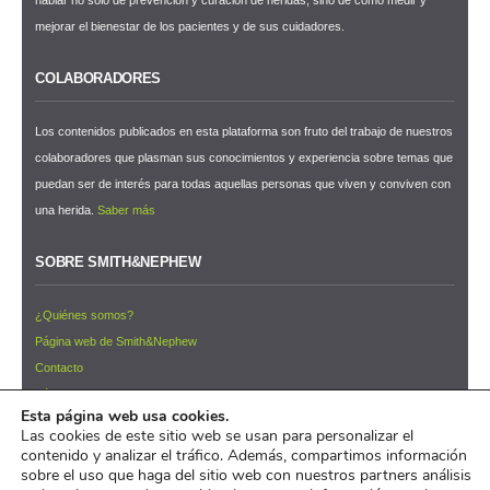
mejorar el bienestar de los pacientes y de sus cuidadores.
COLABORADORES
Los contenidos publicados en esta plataforma son fruto del trabajo de nuestros
colaboradores que plasman sus conocimientos y experiencia sobre temas que
puedan ser de interés para todas aquellas personas que viven y conviven con
una herida.
Saber más
SOBRE SMITH&NEPHEW
¿Quiénes somos?
Página web de Smith&Nephew
Contacto
Términos y condiciones de uso
Esta página web usa cookies.
NEWSLETTER ¡Suscríbete ahora!
Las cookies de este sitio web se usan para personalizar el
contenido y analizar el tráfico. Además, compartimos información
© 2026 Pacientes y Cuidadores™
sobre el uso que haga del sitio web con nuestros partners análisis