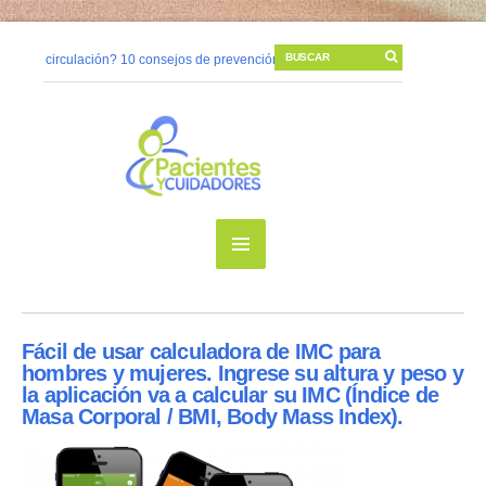
¿Mala circulación? 10 consejos de prevención
06/11/2014 |
Cambios postura
¿Cómo prevenir una úlcera por presión?
10/05/2014 |
La higiene de manos 
¿Qué sucede en nuestra piel cuando tenemos una herida?
08/05/2014 |
Viv
Fácil de usar calculadora de IMC para
hombres y mujeres. Ingrese su altura y peso y
la aplicación va a calcular su IMC (Índice de
Masa Corporal / BMI, Body Mass Index).