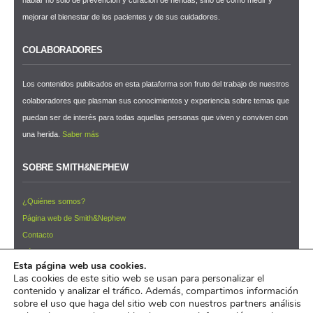
mejorar el bienestar de los pacientes y de sus cuidadores.
COLABORADORES
Los contenidos publicados en esta plataforma son fruto del trabajo de nuestros
colaboradores que plasman sus conocimientos y experiencia sobre temas que
puedan ser de interés para todas aquellas personas que viven y conviven con
una herida.
Saber más
SOBRE SMITH&NEPHEW
¿Quiénes somos?
Página web de Smith&Nephew
Contacto
Términos y condiciones de uso
Esta página web usa cookies.
NEWSLETTER ¡Suscríbete ahora!
Las cookies de este sitio web se usan para personalizar el
contenido y analizar el tráfico. Además, compartimos información
© 2026 Pacientes y Cuidadores™
sobre el uso que haga del sitio web con nuestros partners análisis