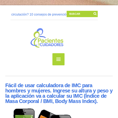
¿Mala circulación? 10 consejos de prevención
06/11/2014 |
Cambios postura
¿Cómo prevenir una úlcera por presión?
10/05/2014 |
La higiene de manos 
¿Qué sucede en nuestra piel cuando tenemos una herida?
08/05/2014 |
Viv
Fácil de usar calculadora de IMC para
hombres y mujeres. Ingrese su altura y peso y
la aplicación va a calcular su IMC (Índice de
Masa Corporal / BMI, Body Mass Index).