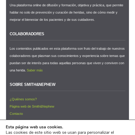
Una plataforma online de difusión y formación, objetiva y práctica, que permite
hablar no solo de prevención y curación de heridas, sino de cómo medir y
mejorar el bienestar de los pacientes y de sus cuidadores.
COLABORADORES
Los contenidos publicados en esta plataforma son fruto del trabajo de nuestros
colaboradores que plasman sus conocimientos y experiencia sobre temas que
puedan ser de interés para todas aquellas personas que viven y conviven con
una herida.
Saber más
SOBRE SMITH&NEPHEW
¿Quiénes somos?
Página web de Smith&Nephew
Contacto
Términos y condiciones de uso
Esta página web usa cookies.
NEWSLETTER ¡Suscríbete ahora!
Las cookies de este sitio web se usan para personalizar el