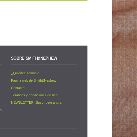
SOBRE SMITH&NEPHEW
¿Quiénes somos?
s
Página web de Smith&Nephew
Contacto
Términos y condiciones de uso
NEWSLETTER ¡Suscríbete ahora!
on