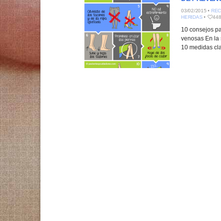
03/02/2015 •
REC
HERIDAS
•
44
10 consejos pa
venosas En la 
10 medidas cla