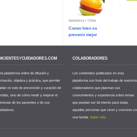
30/09/2014 •
306
Comer bien es
prevenir mejor
ACIENTESYCUIDADORES.COM
COLABORADORES
na plataforma online de difusión y
Los contenidos publicados en esta
ormación, objetiva y práctica, que permite
plataforma son fruto del trabajo de nuestro
ablar no solo de prevención y curación de
colaboradores que plasman sus
eridas, sino de cómo medir y mejorar el
conocimientos y experiencia sobre temas
ienestar de los pacientes y de sus
que puedan ser de interés para todas
uidadores.
aquellas personas que viven y conviven c
una herida.
Saber más