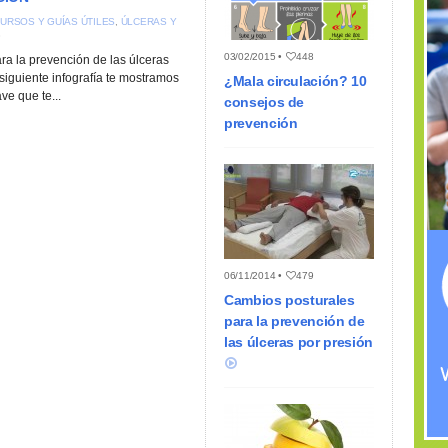
URSOS Y GUÍAS ÚTILES
,
ÚLCERAS Y
8
03/02/2015 •
448
ra la prevención de las úlceras
siguiente infografía te mostramos
¿Mala circulación? 10
ve que te...
consejos de
prevención
06/11/2014 •
479
Cambios posturales
para la prevención de
las úlceras por presión