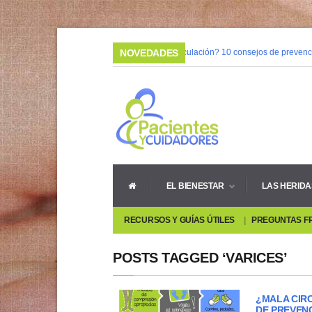
03/02/2015 |
NOVEDADES
¿Mala circulación? 10 consejos de prevenció
08/05/2014 |
Vivir con heridas crónicas
EL BIENESTAR
LAS HERIDA
RECURSOS Y GUÍAS ÚTILES
PREGUNTAS F
POSTS TAGGED ‘VARICES’
¿MALA CIR
DE PREVEN