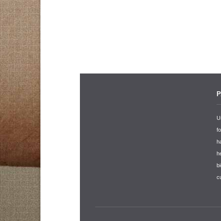
P
U
f
h
h
b
c