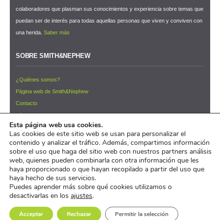
colaboradores que plasman sus conocimientos y experiencia sobre temas que
puedan ser de interés para todas aquellas personas que viven y conviven con
una herida.
Saber más
SOBRE SMITH&NEPHEW
¿Quiénes somos?
Página web de Smith&Nephew
Contacto
Términos y condiciones de uso
Esta página web usa cookies.
NEWSLETTER ¡Suscríbete ahora!
Las cookies de este sitio web se usan para personalizar el
contenido y analizar el tráfico. Además, compartimos información
© 2026 Pacientes y Cuidadores™
sobre el uso que haga del sitio web con nuestros partners análisis
web, quienes pueden combinarla con otra información que les
pacientesycuidadores.com es un iniciativa de
Smith&Nephew
haya proporcionado o que hayan recopilado a partir del uso que
haya hecho de sus servicios.
Puedes aprender más sobre qué cookies utilizamos o
desactivarlas en los
ajustes
.
Acceptar
Rechazar
Permitir la selección