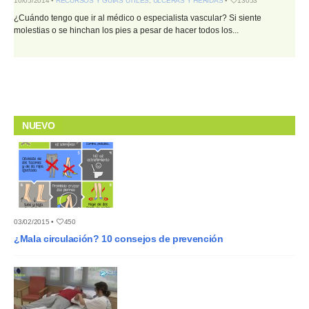
10/05/2014 •
RECURSOS Y GUÍAS ÚTILES
,
ÚLCERAS Y HERIDAS
•
13053
¿Cuándo tengo que ir al médico o especialista vascular? Si siente
molestias o se hinchan los pies a pesar de hacer todos los...
NUEVO
03/02/2015 •
450
¿Mala circulación? 10 consejos de prevención