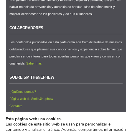
hablar no solo de prevención y curación de heridas, sino de cómo medir y
mejorar el bienestar de los pacientes y de sus cuidadores.
COLABORADORES
Los contenidos publicados en esta plataforma son fruto del trabajo de nuestros
colaboradores que plasman sus conocimientos y experiencia sobre temas que
puedan ser de interés para todas aquellas personas que viven y conviven con
una herida.
Saber más
SOBRE SMITH&NEPHEW
¿Quiénes somos?
Página web de Smith&Nephew
Contacto
Términos y condiciones de uso
Esta página web usa cookies.
NEWSLETTER ¡Suscríbete ahora!
Las cookies de este sitio web se usan para personalizar el
contenido y analizar el tráfico. Además, compartimos información