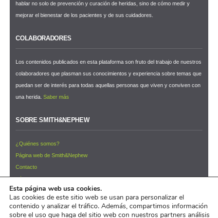
hablar no solo de prevención y curación de heridas, sino de cómo medir y
mejorar el bienestar de los pacientes y de sus cuidadores.
COLABORADORES
Los contenidos publicados en esta plataforma son fruto del trabajo de nuestros
colaboradores que plasman sus conocimientos y experiencia sobre temas que
puedan ser de interés para todas aquellas personas que viven y conviven con
una herida.
Saber más
SOBRE SMITH&NEPHEW
¿Quiénes somos?
Página web de Smith&Nephew
Contacto
Términos y condiciones de uso
Esta página web usa cookies.
NEWSLETTER ¡Suscríbete ahora!
Las cookies de este sitio web se usan para personalizar el
contenido y analizar el tráfico. Además, compartimos información
© 2026 Pacientes y Cuidadores™
sobre el uso que haga del sitio web con nuestros partners análisis