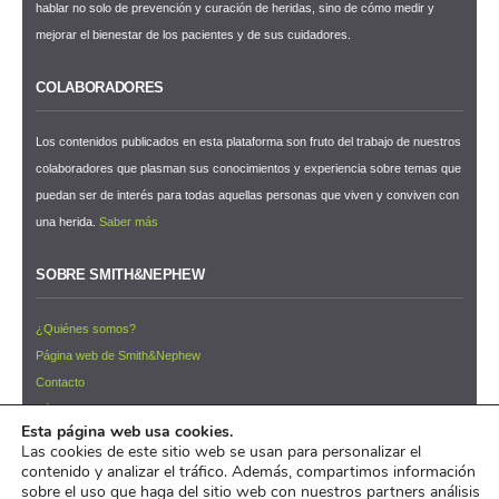
hablar no solo de prevención y curación de heridas, sino de cómo medir y
mejorar el bienestar de los pacientes y de sus cuidadores.
COLABORADORES
Los contenidos publicados en esta plataforma son fruto del trabajo de nuestros
colaboradores que plasman sus conocimientos y experiencia sobre temas que
puedan ser de interés para todas aquellas personas que viven y conviven con
una herida.
Saber más
SOBRE SMITH&NEPHEW
¿Quiénes somos?
Página web de Smith&Nephew
Contacto
Términos y condiciones de uso
Esta página web usa cookies.
NEWSLETTER ¡Suscríbete ahora!
Las cookies de este sitio web se usan para personalizar el
contenido y analizar el tráfico. Además, compartimos información
© 2026 Pacientes y Cuidadores™
sobre el uso que haga del sitio web con nuestros partners análisis