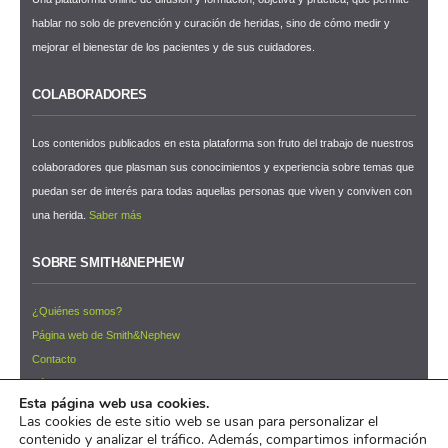
hablar no solo de prevención y curación de heridas, sino de cómo medir y
mejorar el bienestar de los pacientes y de sus cuidadores.
COLABORADORES
Los contenidos publicados en esta plataforma son fruto del trabajo de nuestros
colaboradores que plasman sus conocimientos y experiencia sobre temas que
puedan ser de interés para todas aquellas personas que viven y conviven con
una herida.
Saber más
SOBRE SMITH&NEPHEW
¿Quiénes somos?
Página web de Smith&Nephew
Contacto
Términos y condiciones de uso
Esta página web usa cookies.
NEWSLETTER ¡Suscríbete ahora!
Las cookies de este sitio web se usan para personalizar el
contenido y analizar el tráfico. Además, compartimos información