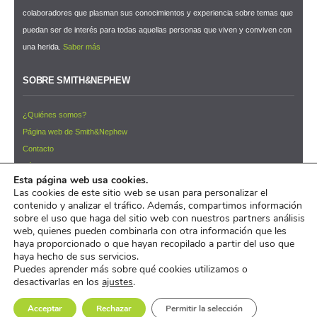
colaboradores que plasman sus conocimientos y experiencia sobre temas que
puedan ser de interés para todas aquellas personas que viven y conviven con
una herida.
Saber más
SOBRE SMITH&NEPHEW
¿Quiénes somos?
Página web de Smith&Nephew
Contacto
Términos y condiciones de uso
Esta página web usa cookies.
NEWSLETTER ¡Suscríbete ahora!
Las cookies de este sitio web se usan para personalizar el
contenido y analizar el tráfico. Además, compartimos información
© 2026 Pacientes y Cuidadores™
sobre el uso que haga del sitio web con nuestros partners análisis
web, quienes pueden combinarla con otra información que les
pacientesycuidadores.com es un iniciativa de
Smith&Nephew
haya proporcionado o que hayan recopilado a partir del uso que
haya hecho de sus servicios.
Puedes aprender más sobre qué cookies utilizamos o
desactivarlas en los
ajustes
.
Acceptar
Rechazar
Permitir la selección